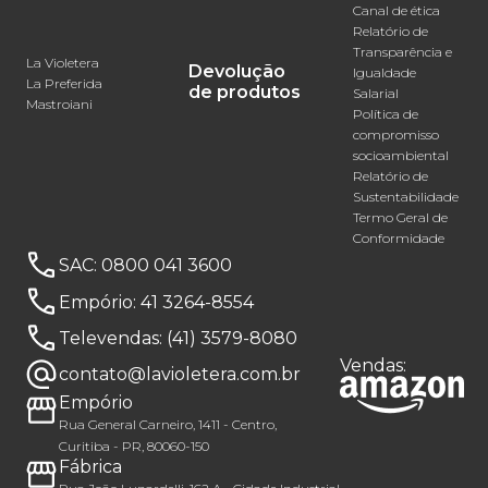
Canal de ética
Relatório de
Transparência e
La Violetera
Devolução
Igualdade
La Preferida
de produtos
Salarial
Mastroiani
Política de
compromisso
socioambiental
Relatório de
Sustentabilidade
Termo Geral de
Conformidade
SAC:
0800 041 3600
Empório:
41 3264-8554
Televendas:
(41) 3579-8080
Vendas:
contato@lavioletera.com.br
Empório
Rua General Carneiro, 1411 - Centro,
Curitiba - PR, 80060-150
Fábrica