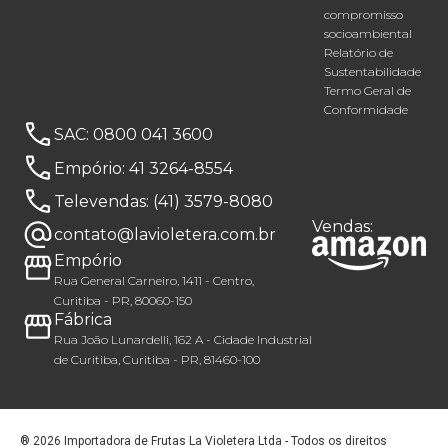
compromisso
socioambiental
Relatório de
Sustentabilidade
Termo Geral de
Conformidade
SAC:
0800 041 3600
Empório:
41 3264-8554
Televendas:
(41) 3579-8080
Vendas:
contato@lavioletera.com.br
Empório
Rua General Carneiro, 1411 - Centro,
Curitiba - PR, 80060-150
Fábrica
Rua João Lunardelli, 162 A - Cidade Industrial
de Curitiba, Curitiba - PR, 81460-100
® 2026 Importadora de Frutas La Violetera Ltda - Todos os direitos