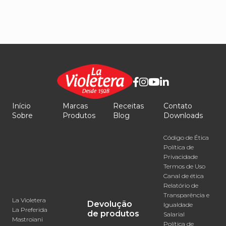
Início
Marcas
Receitas
Contato
Sobre
Produtos
Blog
Downloads
Código de Ética
Política de
Privacidade
Termos de Uso
Canal de ética
Relatório de
Transparência e
La Violetera
Devolução
Igualdade
La Preferida
de produtos
Salarial
Mastroiani
Política de