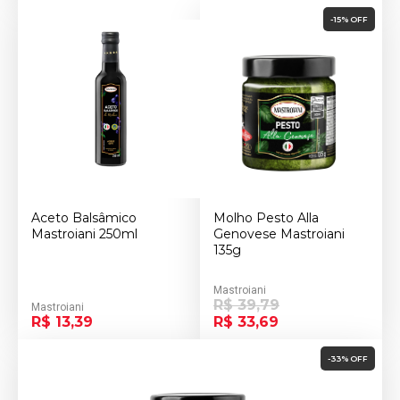
-15% OFF
Aceto Balsâmico
Molho Pesto Alla
Mastroiani 250ml
Genovese Mastroiani
135g
Mastroiani
R$ 39,79
Mastroiani
R$ 13,39
R$ 33,69
-33% OFF