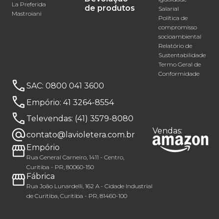
La Preferida
de produtos
Salarial
Mastroiani
Política de
compromisso
socioambiental
Relatório de
Sustentabilidade
Termo Geral de
Conformidade
SAC:
0800 041 3600
Empório:
41 3264-8554
Televendas:
(41) 3579-8080
Vendas:
contato@lavioletera.com.br
Empório
Rua General Carneiro, 1411 - Centro,
Curitiba - PR, 80060-150
Fábrica
Rua João Lunardelli, 162 A - Cidade Industrial
de Curitiba, Curitiba - PR, 81460-100