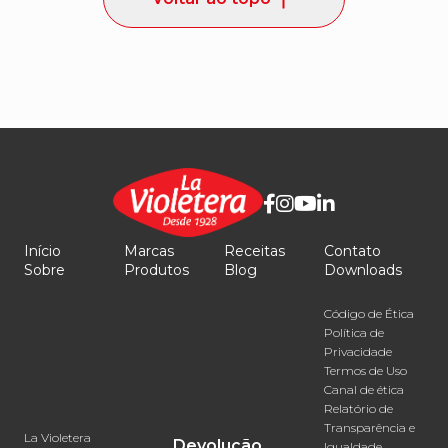
Início
Marcas
Receitas
Contato
Sobre
Produtos
Blog
Downloads
Código de Ética
Política de
Privacidade
Termos de Uso
Canal de ética
Relatório de
Transparência e
La Violetera
Devolução
Igualdade