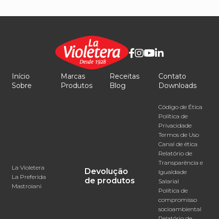
Início
Marcas
Receitas
Contato
Sobre
Produtos
Blog
Downloads
Código de Ética
Política de
Privacidade
Termos de Uso
Canal de ética
Relatório de
Transparência e
La Violetera
Devolução
Igualdade
La Preferida
de produtos
Salarial
Mastroiani
Política de
compromisso
socioambiental
Relatório de