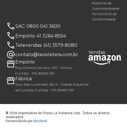
Relatório de
Sustentabilidade
Termo Geral de
Conformidade
SAC:
0800 041 3600
Empório:
41 3264-8554
Televendas:
(41) 3579-8080
Vendas:
contato@lavioletera.com.br
Empório
Rua General Carneiro, 1411 - Centro,
Curitiba - PR, 80060-150
Fábrica
Rua João Lunardelli, 162 A - Cidade Industrial
de Curitiba, Curitiba - PR, 81460-100
® 2026 Importadora de Frutas La Violetera Ltda - Todos os direitos
reservados
Desenvolvido por
Nerdweb