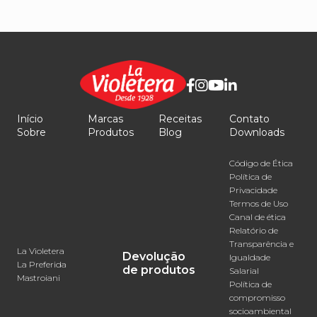
Início
Marcas
Receitas
Contato
Sobre
Produtos
Blog
Downloads
Código de Ética
Política de
Privacidade
Termos de Uso
Canal de ética
Relatório de
Transparência e
La Violetera
Devolução
Igualdade
La Preferida
de produtos
Salarial
Mastroiani
Política de
compromisso
socioambiental