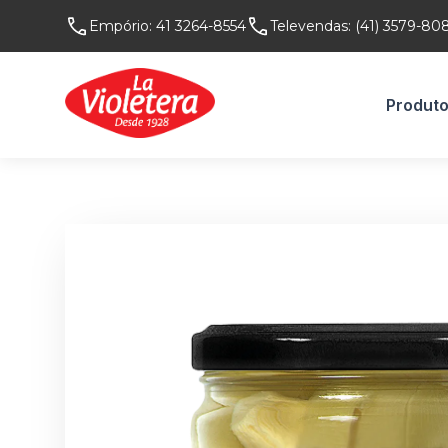
Empório:
41 3264-8554
Televendas:
(41) 3579-80
Produt