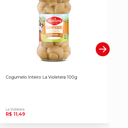
Cogumelo Inteiro La Violetera 100g
Co
La Violetera
La 
R$ 11,49
R