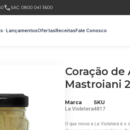
80
SAC:
0800 041 3600
os
Lançamentos
Ofertas
Receitas
Fale Conosco
Coração de 
Mastroiani 
Marca
SKU
La Violetera
4817
O que move a La Violetera é o d