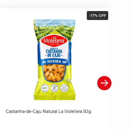
-17% OFF
Castanha-de-Caju Natural La Violetera 50g
Am