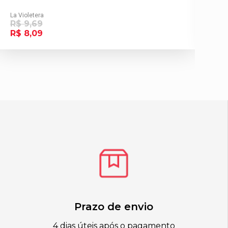
La Violetera
R$ 9,69
La 
R$ 8,09
R$
Prazo de envio
4 dias úteis após o pagamento