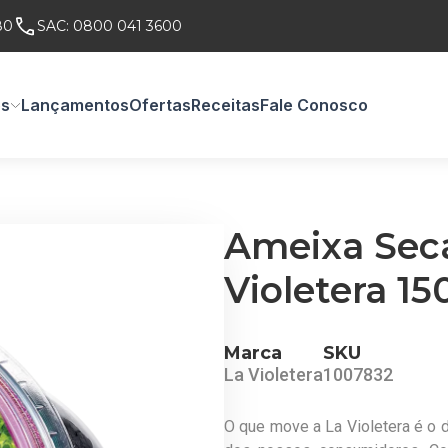
80
SAC:
0800 041 3600
os
Lançamentos
Ofertas
Receitas
Fale Conosco
Ameixa Sec
Violetera 15
Marca
SKU
La Violetera
1007832
O que move a La Violetera é o d