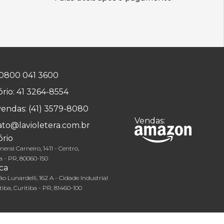
0800 041 3600
rio:
41 3264-8554
vendas:
(41) 3579-8080
Vendas:
ato@lavioletera.com.br
rio
eral Carneiro, 1411 - Centro,
a - PR, 80060-150
ca
o Lunardelli, 162 A - Cidade Industrial
tiba, Curitiba - PR, 81460-100