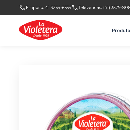
Empório:
41 3264-8554
Televendas:
(41) 3579-80
Produt