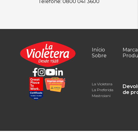
Telefone: 0800 041 3600
Início
Marca
Sobre
Produ
La Violetera
Devol
La Preferida
de pr
Mastroiani