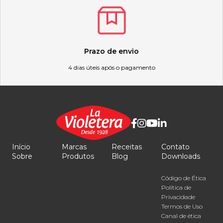
Prazo de envio
4 dias úteis após o pagamento
Início
Marcas
Receitas
Contato
Sobre
Produtos
Blog
Downloads
Código de Ética
Política de
Privacidade
Termos de Uso
Canal de ética