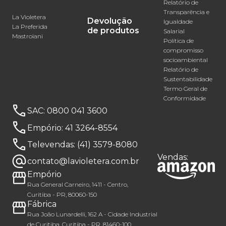
Relatório de
Transparência e
La Violetera
Devolução
Igualdade
La Preferida
de produtos
Salarial
Mastroiani
Política de
compromisso
socioambiental
Relatório de
Sustentabilidade
Termo Geral de
Conformidade
SAC:
0800 041 3600
Empório:
41 3264-8554
Televendas:
(41) 3579-8080
Vendas:
contato@lavioletera.com.br
Empório
Rua General Carneiro, 1411 - Centro,
Curitiba - PR, 80060-150
Fábrica
Rua João Lunardelli, 162 A - Cidade Industrial
de Curitiba, Curitiba - PR, 81460-100