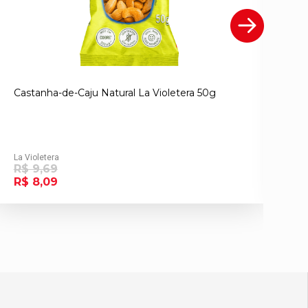
Castanha-de-Caju Natural La Violetera 50g
Am
La Violetera
R$ 9,69
La 
R$ 8,09
R$