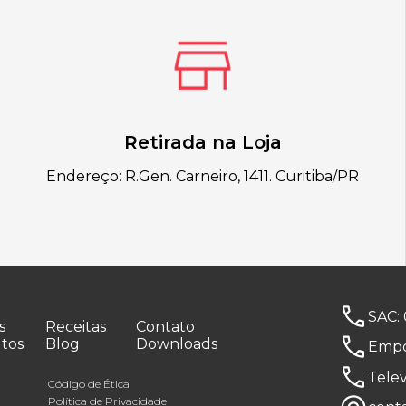
Retirada na Loja
Endereço: R.Gen. Carneiro, 1411. Curitiba/PR
SAC:
s
Receitas
Contato
tos
Blog
Downloads
Empó
Tele
Código de Ética
Política de Privacidade