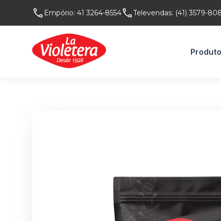
Empório:
41 3264-8554
Televendas:
(41) 3579-80
Produt