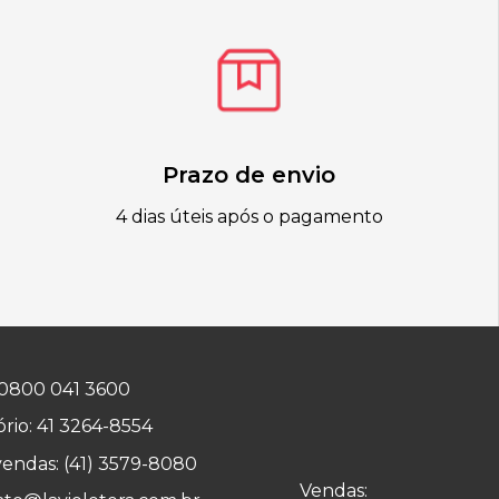
Prazo de envio
4 dias úteis após o pagamento
0800 041 3600
rio:
41 3264-8554
vendas:
(41) 3579-8080
Vendas: