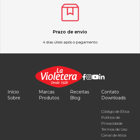
Prazo de envio
4 dias úteis após o pagamento
Início
Marcas
Receitas
Contato
Sobre
Produtos
Blog
Downloads
Código de Ética
Política de
Privacidade
Termos de Uso
Canal de ética