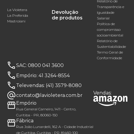
Relatório de
Transparência e
La Violetera
Devolução
Igualdade
La Preferida
de produtos
Salarial
Mastroiani
Política de
compromisso
socioambiental
Relatório de
Sustentabilidade
Termo Geral de
Conformidade
SAC:
0800 041 3600
Empório:
41 3264-8554
Televendas:
(41) 3579-8080
Vendas:
contato@lavioletera.com.br
Empório
Rua General Carneiro, 1411 - Centro,
Curitiba - PR, 80060-150
Fábrica
Rua João Lunardelli, 162 A - Cidade Industrial
de Curitiba, Curitiba - PR, 81460-100