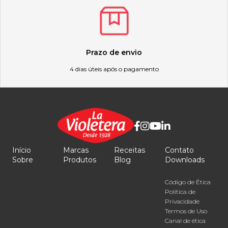
Prazo de envio
4 dias úteis após o pagamento
Início
Marcas
Receitas
Contato
Sobre
Produtos
Blog
Downloads
Código de Ética
Política de
Privacidade
Termos de Uso
Canal de ética