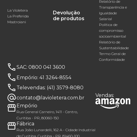
Relatório de
Transparência e
La Violetera
Devolução
Igualdade
La Preferida
de produtos
Salarial
Mastroiani
Política de
compromisso
socioambiental
Relatório de
Sustentabilidade
Termo Geral de
Conformidade
SAC:
0800 041 3600
Empório:
41 3264-8554
Televendas:
(41) 3579-8080
Vendas:
contato@lavioletera.com.br
Empório
Rua General Carneiro, 1411 - Centro,
Curitiba - PR, 80060-150
Fábrica
Rua João Lunardelli, 162 A - Cidade Industrial
de Curitiba, Curitiba - PR, 81460-100