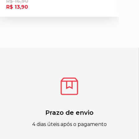
R$ 16,90
R
R$ 13,90
R
Prazo de envio
4 dias úteis após o pagamento