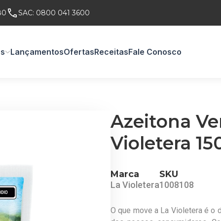
80
SAC:
0800 041 3600
os
Lançamentos
Ofertas
Receitas
Fale Conosco
Azeitona Ve
Violetera 15
Marca
SKU
La Violetera
1008108
O que move a La Violetera é o d