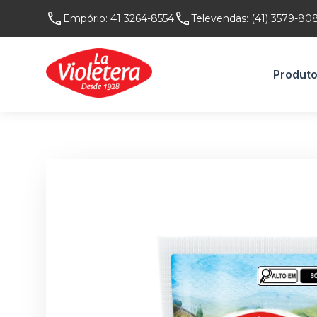
Empório:
41 3264-8554
Televendas:
(41) 3579-80
Produt