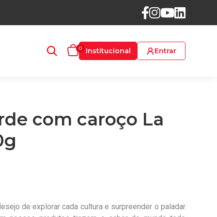
0
Institucional
Entrar
rde com caroço La
0g
esejo de explorar cada cultura e surpreender o paladar