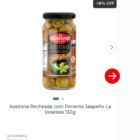
-18% OFF
Azeitona Recheada com Pimenta Jalapeño La
Az
Violetera 130g
La Violetera
La 