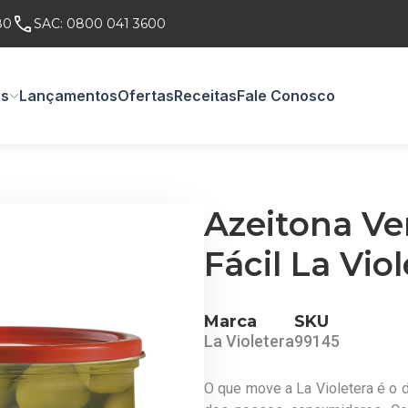
80
SAC:
0800 041 3600
os
Lançamentos
Ofertas
Receitas
Fale Conosco
Azeitona Ve
Fácil La Vio
Marca
SKU
La Violetera
99145
O que move a La Violetera é o d