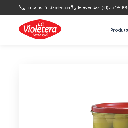
Empório:
41 3264-8554
Televendas:
(41) 3579-80
Produt