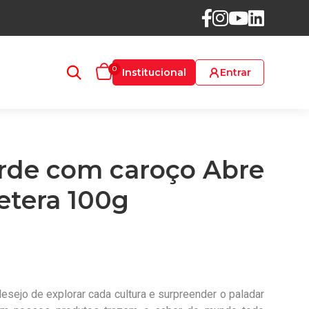
0
Institucional
Entrar
rde com caroço Abre
letera 100g
esejo de explorar cada cultura e surpreender o paladar