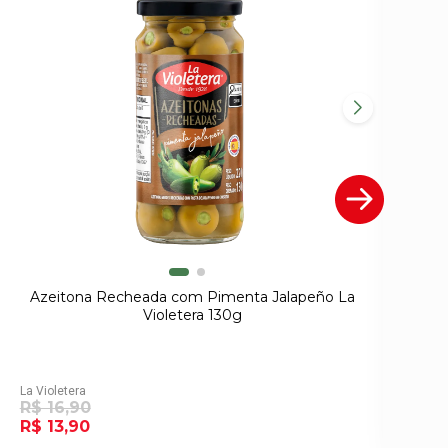
Azeitona Recheada com Pimenta Jalapeño La
Az
Violetera 130g
La Violetera
La 
R$ 16,90
R
R$ 13,90
R