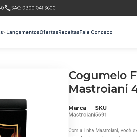
80
SAC:
0800 041 3600
os
Lançamentos
Ofertas
Receitas
Fale Conosco
Cogumelo F
Mastroiani 
Marca
SKU
Mastroiani
5691
Com a linha Mastroiani, você e