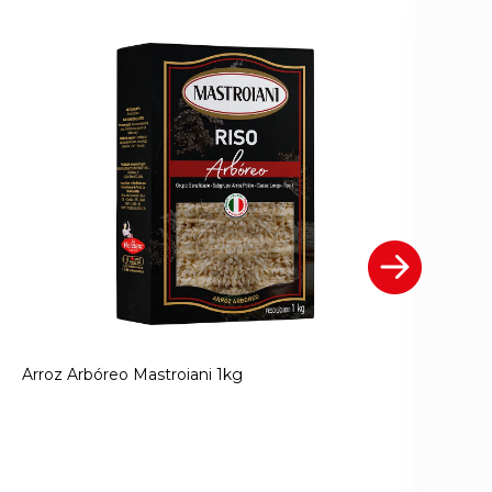
Arroz Arbóreo Mastroiani 1kg
Ar