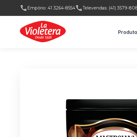
Empório:
41 3264-8554
Televendas:
(41) 3579-80
Produt