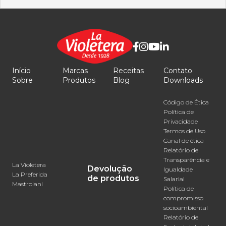
Início
Marcas
Receitas
Contato
Sobre
Produtos
Blog
Downloads
Código de Ética
Política de
Privacidade
Termos de Uso
Canal de ética
Relatório de
Transparência e
La Violetera
Devolução
Igualdade
La Preferida
de produtos
Salarial
Mastroiani
Política de
compromisso
socioambiental
Relatório de