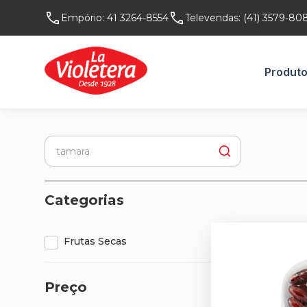
Empório:
41 3264-8554
Televendas:
(41) 3579-80
Produt
Categorias
Frutas Secas
Preço