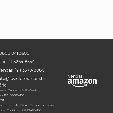
0800 041 3600
rio:
41 3264-8554
vendas:
(41) 3579-8080
Vendas:
ato@lavioletera.com.br
rio
eral Carneiro, 1411 - Centro,
a - PR, 80060-150
ca
o Lunardelli, 162 A - Cidade Industrial
tiba, Curitiba - PR, 81460-100