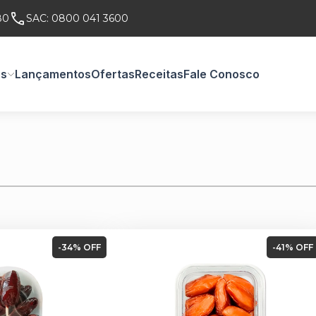
80
SAC:
0800 041 3600
os
Lançamentos
Ofertas
Receitas
Fale Conosco
-34% OFF
-41% OFF