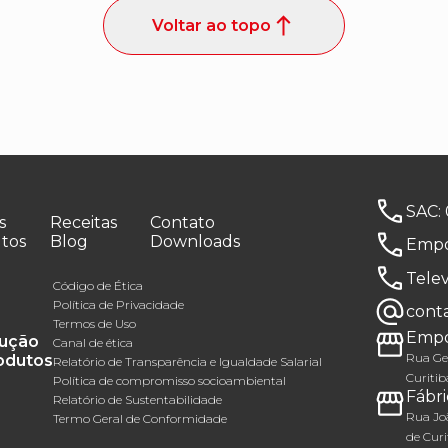
Voltar ao topo
SAC:
s
Receitas
Contato
tos
Blog
Downloads
Empó
Tele
Código de Ética
Política de Privacidade
cont
Termos de Uso
Empó
ução
Canal de ética
Rua Gen
odutos
Relatório de Transparência e Igualdade Salarial
Curitib
Política de compromisso socioambiental
Fábri
Relatório de Sustentabilidade
Rua Joã
Termo Geral de Conformidade
de Curi