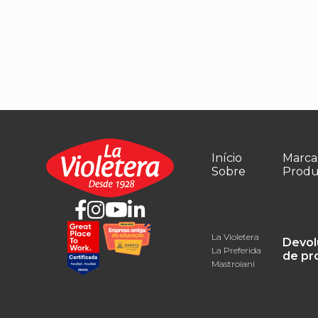
Início
Marca
Sobre
Produ
La Violetera
Devol
La Preferida
de pr
Mastroiani